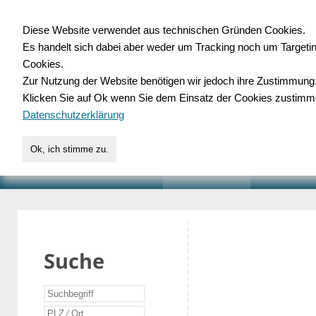
Diese Website verwendet aus technischen Gründen Cookies.
Es handelt sich dabei aber weder um Tracking noch um Targeti
Gewerbedatenbank.o
Cookies.
Zur Nutzung der Website benötigen wir jedoch ihre Zustimmung
für Handwerk, Dienstleist
Klicken Sie auf Ok wenn Sie dem Einsatz der Cookies zustimm
Datenschutzerklärung
Ok, ich stimme zu.
START
SUCHE
VERZEICHNIS
AKTUELLE
Suche