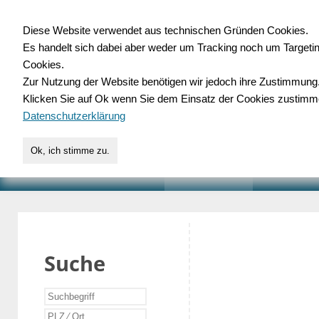
Diese Website verwendet aus technischen Gründen Cookies.
Es handelt sich dabei aber weder um Tracking noch um Targeti
Gewerbedatenbank.o
Cookies.
Zur Nutzung der Website benötigen wir jedoch ihre Zustimmung
für Handwerk, Dienstleist
Klicken Sie auf Ok wenn Sie dem Einsatz der Cookies zustimm
Datenschutzerklärung
Ok, ich stimme zu.
START
SUCHE
VERZEICHNIS
AKTUELLE
Suche