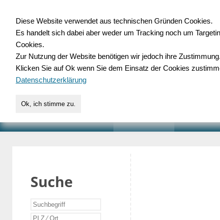
Diese Website verwendet aus technischen Gründen Cookies.
Es handelt sich dabei aber weder um Tracking noch um Targeti
Gewerbedatenbank.o
Cookies.
Zur Nutzung der Website benötigen wir jedoch ihre Zustimmung
für Handwerk, Dienstleist
Klicken Sie auf Ok wenn Sie dem Einsatz der Cookies zustimm
Datenschutzerklärung
Ok, ich stimme zu.
START
SUCHE
VERZEICHNIS
AKTUELLE
Suche