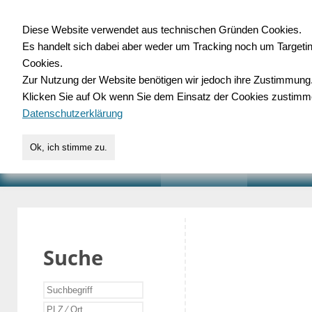
Diese Website verwendet aus technischen Gründen Cookies.
Es handelt sich dabei aber weder um Tracking noch um Targeti
Gewerbedatenbank.o
Cookies.
Zur Nutzung der Website benötigen wir jedoch ihre Zustimmung
für Handwerk, Dienstleist
Klicken Sie auf Ok wenn Sie dem Einsatz der Cookies zustimm
Datenschutzerklärung
Ok, ich stimme zu.
START
SUCHE
VERZEICHNIS
AKTUELLE
Suche