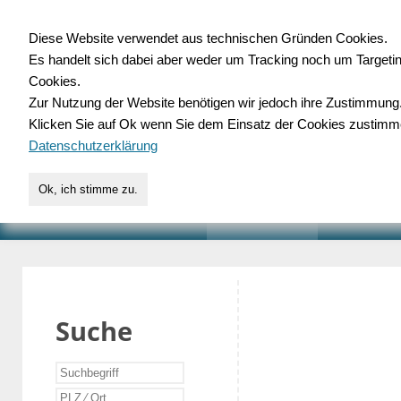
Diese Website verwendet aus technischen Gründen Cookies.
Es handelt sich dabei aber weder um Tracking noch um Targeti
Gewerbedatenbank.o
Cookies.
Zur Nutzung der Website benötigen wir jedoch ihre Zustimmung
für Handwerk, Dienstleist
Klicken Sie auf Ok wenn Sie dem Einsatz der Cookies zustimm
Datenschutzerklärung
Ok, ich stimme zu.
START
SUCHE
VERZEICHNIS
AKTUELLE
Suche