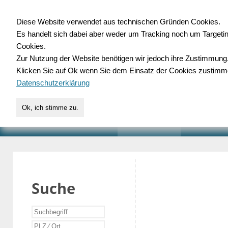
Diese Website verwendet aus technischen Gründen Cookies.
Es handelt sich dabei aber weder um Tracking noch um Targeti
Gewerbedatenbank.o
Cookies.
Zur Nutzung der Website benötigen wir jedoch ihre Zustimmung
für Handwerk, Dienstleist
Klicken Sie auf Ok wenn Sie dem Einsatz der Cookies zustimm
Datenschutzerklärung
Ok, ich stimme zu.
START
SUCHE
VERZEICHNIS
AKTUELLE
Suche