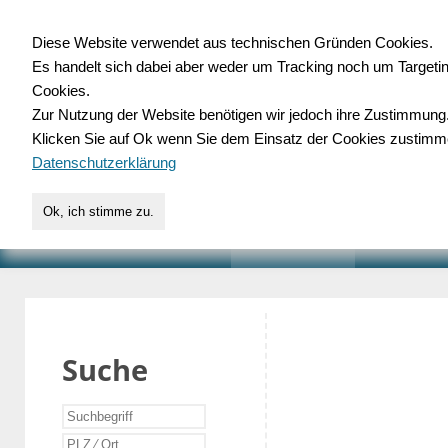
Diese Website verwendet aus technischen Gründen Cookies.
Es handelt sich dabei aber weder um Tracking noch um Targeti
Gewerbedatenbank.o
Cookies.
Zur Nutzung der Website benötigen wir jedoch ihre Zustimmung
für Handwerk, Dienstleist
Klicken Sie auf Ok wenn Sie dem Einsatz der Cookies zustimm
Datenschutzerklärung
Ok, ich stimme zu.
START
SUCHE
VERZEICHNIS
AKTUELLE
Suche