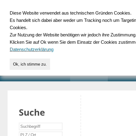
Diese Website verwendet aus technischen Gründen Cookies.
Es handelt sich dabei aber weder um Tracking noch um Targeti
Gewerbedatenbank.o
Cookies.
Zur Nutzung der Website benötigen wir jedoch ihre Zustimmung
für Handwerk, Dienstleist
Klicken Sie auf Ok wenn Sie dem Einsatz der Cookies zustimm
Datenschutzerklärung
Ok, ich stimme zu.
START
SUCHE
VERZEICHNIS
AKTUELLE
Suche