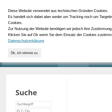
Diese Website verwendet aus technischen Gründen Cookies.
Es handelt sich dabei aber weder um Tracking noch um Targeti
Gewerbedatenbank.o
Cookies.
Zur Nutzung der Website benötigen wir jedoch ihre Zustimmung
für Handwerk, Dienstleist
Klicken Sie auf Ok wenn Sie dem Einsatz der Cookies zustimm
Datenschutzerklärung
Ok, ich stimme zu.
START
SUCHE
VERZEICHNIS
AKTUELLE
Suche