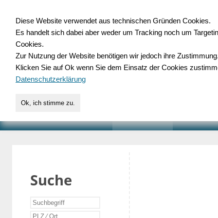
Diese Website verwendet aus technischen Gründen Cookies.
Es handelt sich dabei aber weder um Tracking noch um Targeti
Gewerbedatenbank.o
Cookies.
Zur Nutzung der Website benötigen wir jedoch ihre Zustimmung
für Handwerk, Dienstleist
Klicken Sie auf Ok wenn Sie dem Einsatz der Cookies zustimm
Datenschutzerklärung
Ok, ich stimme zu.
START
SUCHE
VERZEICHNIS
AKTUELLE
Suche