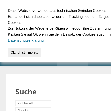
Diese Website verwendet aus technischen Gründen Cookies.
Es handelt sich dabei aber weder um Tracking noch um Targeti
Gewerbedatenbank.o
Cookies.
Zur Nutzung der Website benötigen wir jedoch ihre Zustimmung
für Handwerk, Dienstleist
Klicken Sie auf Ok wenn Sie dem Einsatz der Cookies zustimm
Datenschutzerklärung
Ok, ich stimme zu.
START
SUCHE
VERZEICHNIS
AKTUELLE
Suche