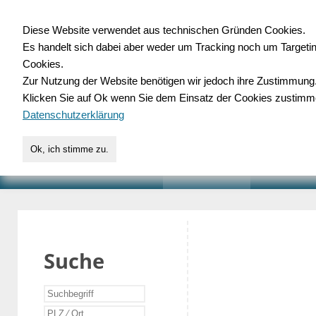
Diese Website verwendet aus technischen Gründen Cookies.
Es handelt sich dabei aber weder um Tracking noch um Targeti
Gewerbedatenbank.o
Cookies.
Zur Nutzung der Website benötigen wir jedoch ihre Zustimmung
für Handwerk, Dienstleist
Klicken Sie auf Ok wenn Sie dem Einsatz der Cookies zustimm
Datenschutzerklärung
Ok, ich stimme zu.
START
SUCHE
VERZEICHNIS
AKTUELLE
Suche