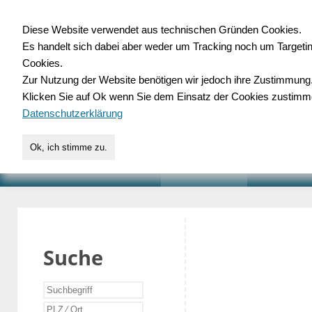
Diese Website verwendet aus technischen Gründen Cookies.
Es handelt sich dabei aber weder um Tracking noch um Targeti
Gewerbedatenbank.o
Cookies.
Zur Nutzung der Website benötigen wir jedoch ihre Zustimmung
für Handwerk, Dienstleist
Klicken Sie auf Ok wenn Sie dem Einsatz der Cookies zustimm
Datenschutzerklärung
Ok, ich stimme zu.
START
SUCHE
VERZEICHNIS
AKTUELLE
Suche