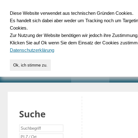
Diese Website verwendet aus technischen Gründen Cookies.
Es handelt sich dabei aber weder um Tracking noch um Targeti
Gewerbedatenbank.o
Cookies.
Zur Nutzung der Website benötigen wir jedoch ihre Zustimmung
für Handwerk, Dienstleist
Klicken Sie auf Ok wenn Sie dem Einsatz der Cookies zustimm
Datenschutzerklärung
Ok, ich stimme zu.
START
SUCHE
VERZEICHNIS
AKTUELLE
Suche