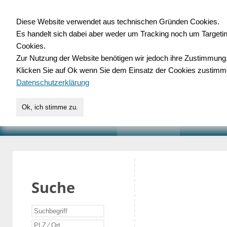
Diese Website verwendet aus technischen Gründen Cookies.
Es handelt sich dabei aber weder um Tracking noch um Targeti
Gewerbedatenbank.o
Cookies.
Zur Nutzung der Website benötigen wir jedoch ihre Zustimmung
für Handwerk, Dienstleist
Klicken Sie auf Ok wenn Sie dem Einsatz der Cookies zustimm
Datenschutzerklärung
Ok, ich stimme zu.
START
SUCHE
VERZEICHNIS
AKTUELLE
Suche