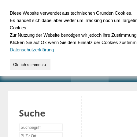
Diese Website verwendet aus technischen Gründen Cookies.
Es handelt sich dabei aber weder um Tracking noch um Targeti
Gewerbedatenbank.o
Cookies.
Zur Nutzung der Website benötigen wir jedoch ihre Zustimmung
für Handwerk, Dienstleist
Klicken Sie auf Ok wenn Sie dem Einsatz der Cookies zustimm
Datenschutzerklärung
Ok, ich stimme zu.
START
SUCHE
VERZEICHNIS
AKTUELLE
Suche