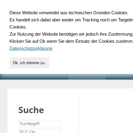
Diese Website verwendet aus technischen Gründen Cookies.
Es handelt sich dabei aber weder um Tracking noch um Targeti
Gewerbedatenbank.o
Cookies.
Zur Nutzung der Website benötigen wir jedoch ihre Zustimmung
für Handwerk, Dienstleist
Klicken Sie auf Ok wenn Sie dem Einsatz der Cookies zustimm
Datenschutzerklärung
Ok, ich stimme zu.
START
SUCHE
VERZEICHNIS
AKTUELLE
Suche