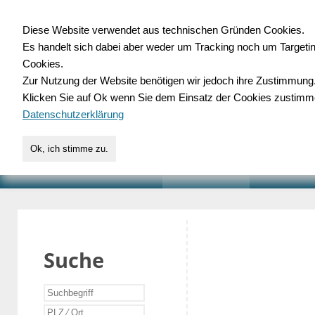
Diese Website verwendet aus technischen Gründen Cookies.
Es handelt sich dabei aber weder um Tracking noch um Targeti
Gewerbedatenbank.o
Cookies.
Zur Nutzung der Website benötigen wir jedoch ihre Zustimmung
für Handwerk, Dienstleist
Klicken Sie auf Ok wenn Sie dem Einsatz der Cookies zustimm
Datenschutzerklärung
Ok, ich stimme zu.
START
SUCHE
VERZEICHNIS
AKTUELLE
Suche