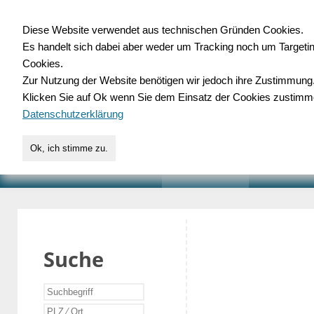
Diese Website verwendet aus technischen Gründen Cookies.
Es handelt sich dabei aber weder um Tracking noch um Targeti
Gewerbedatenbank.o
Cookies.
Zur Nutzung der Website benötigen wir jedoch ihre Zustimmung
für Handwerk, Dienstleist
Klicken Sie auf Ok wenn Sie dem Einsatz der Cookies zustimm
Datenschutzerklärung
Ok, ich stimme zu.
START
SUCHE
VERZEICHNIS
AKTUELLE
Suche