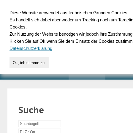
Diese Website verwendet aus technischen Gründen Cookies.
Es handelt sich dabei aber weder um Tracking noch um Targeti
Gewerbedatenbank.o
Cookies.
Zur Nutzung der Website benötigen wir jedoch ihre Zustimmung
für Handwerk, Dienstleist
Klicken Sie auf Ok wenn Sie dem Einsatz der Cookies zustimm
Datenschutzerklärung
Ok, ich stimme zu.
START
SUCHE
VERZEICHNIS
AKTUELLE
Suche