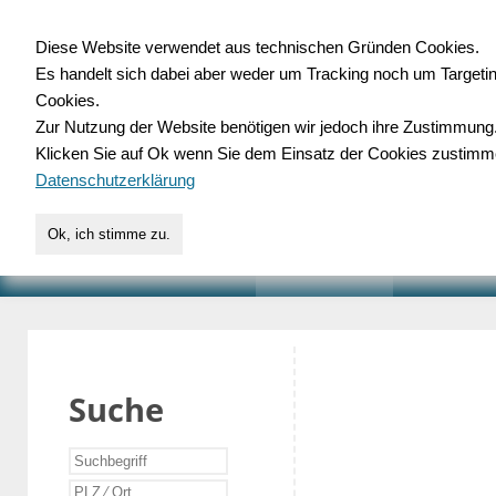
Diese Website verwendet aus technischen Gründen Cookies.
Es handelt sich dabei aber weder um Tracking noch um Targeti
Gewerbedatenbank.o
Cookies.
Zur Nutzung der Website benötigen wir jedoch ihre Zustimmung
für Handwerk, Dienstleist
Klicken Sie auf Ok wenn Sie dem Einsatz der Cookies zustimm
Datenschutzerklärung
Ok, ich stimme zu.
START
SUCHE
VERZEICHNIS
AKTUELLE
Suche