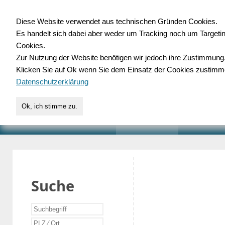
Diese Website verwendet aus technischen Gründen Cookies.
Es handelt sich dabei aber weder um Tracking noch um Targeti
Gewerbedatenbank.o
Cookies.
Zur Nutzung der Website benötigen wir jedoch ihre Zustimmung
für Handwerk, Dienstleist
Klicken Sie auf Ok wenn Sie dem Einsatz der Cookies zustimm
Datenschutzerklärung
Ok, ich stimme zu.
START
SUCHE
VERZEICHNIS
AKTUELLE
Suche