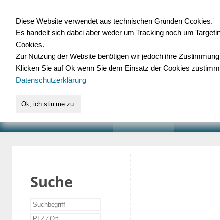
Diese Website verwendet aus technischen Gründen Cookies.
Es handelt sich dabei aber weder um Tracking noch um Targeti
Gewerbedatenbank.o
Cookies.
Zur Nutzung der Website benötigen wir jedoch ihre Zustimmung
für Handwerk, Dienstleist
Klicken Sie auf Ok wenn Sie dem Einsatz der Cookies zustimm
Datenschutzerklärung
Ok, ich stimme zu.
START
SUCHE
VERZEICHNIS
AKTUELLE
Suche