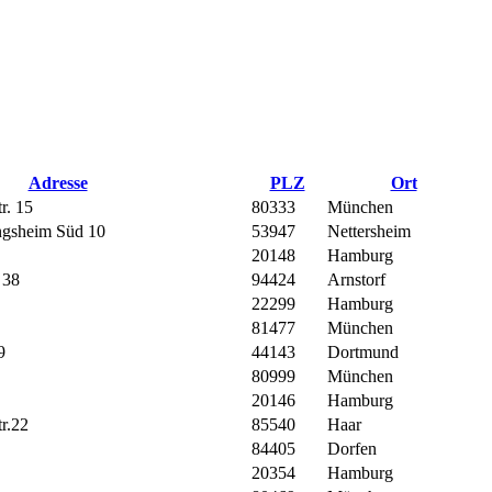
Adresse
PLZ
Ort
r. 15
80333
München
ngsheim Süd 10
53947
Nettersheim
20148
Hamburg
 38
94424
Arnstorf
22299
Hamburg
81477
München
9
44143
Dortmund
80999
München
20146
Hamburg
r.22
85540
Haar
84405
Dorfen
20354
Hamburg