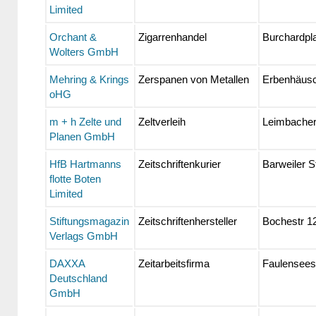
Limited
Orchant &
Zigarrenhandel
Burchardpl
Wolters GmbH
Mehring & Krings
Zerspanen von Metallen
Erbenhäus
oHG
m + h Zelte und
Zeltverleih
Leimbache
Planen GmbH
HfB Hartmanns
Zeitschriftenkurier
Barweiler S
flotte Boten
Limited
Stiftungsmagazin
Zeitschriftenhersteller
Bochestr 1
Verlags GmbH
DAXXA
Zeitarbeitsfirma
Faulensees
Deutschland
GmbH