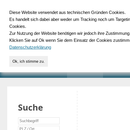
Diese Website verwendet aus technischen Gründen Cookies.
Es handelt sich dabei aber weder um Tracking noch um Targeti
Gewerbedatenbank.o
Cookies.
Zur Nutzung der Website benötigen wir jedoch ihre Zustimmung
für Handwerk, Dienstleist
Klicken Sie auf Ok wenn Sie dem Einsatz der Cookies zustimm
Datenschutzerklärung
Ok, ich stimme zu.
START
SUCHE
VERZEICHNIS
AKTUELLE
Suche