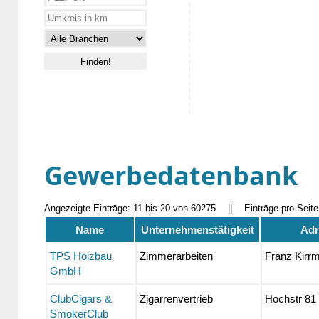
Gewerbedatenbank
Angezeigte Einträge: 11 bis 20 von 60275
||
Einträge pro Seit
Name
Unternehmenstätigkeit
Adr
TPS Holzbau
Zimmerarbeiten
Franz Kirrm
GmbH
ClubCigars &
Zigarrenvertrieb
Hochstr 81
SmokerClub