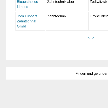
Bioaesthetics
Zahntechniklabor
Zedtwitzstr
Limited
Jörn Lübbers
Zahntechnik
Große Blei
Zahntechnik
GmbH
<
>
Finden und gefunde