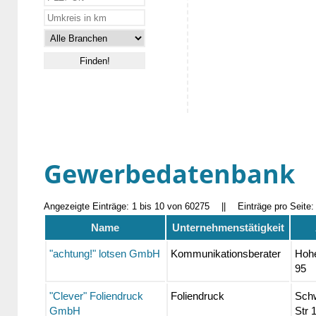
Gewerbedatenbank
Angezeigte Einträge: 1 bis 10 von 60275
||
Einträge pro Seite
Name
Unternehmenstätigkeit
"achtung!" lotsen GmbH
Kommunikationsberater
Hohe
95
"Clever" Foliendruck
Foliendruck
Sch
GmbH
Str 