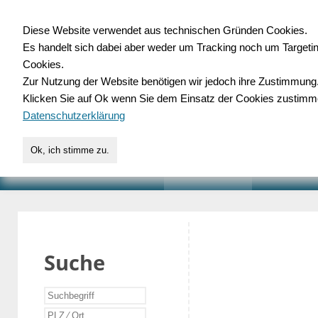
Diese Website verwendet aus technischen Gründen Cookies.
Es handelt sich dabei aber weder um Tracking noch um Targeti
Gewerbedatenbank.o
Cookies.
Zur Nutzung der Website benötigen wir jedoch ihre Zustimmung
für Handwerk, Dienstleist
Klicken Sie auf Ok wenn Sie dem Einsatz der Cookies zustimm
Datenschutzerklärung
Ok, ich stimme zu.
START
SUCHE
VERZEICHNIS
AKTUELLE
Suche