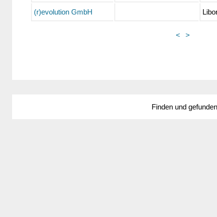
(r)evolution GmbH
Libor
<
>
Finden und gefunde