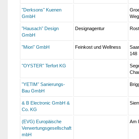
"Derksons" Kuenen
Groe
GmbH
Weg
"Hausach" Design
Designagentur
Rost
GmbH
"Miori" GmbH
Feinkost und Wellness
Saar
148
"OYSTER" Terfort KG
Seg
Cha
"YETIM" Sanierungs-
Brig
Bau GmbH
& B Electronic GmbH &
Siem
Co. KG
(EVG) Europäische
Am 
Verwertungsgesellschaft
mbH