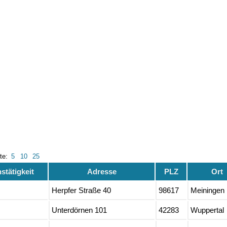
ite:
5
10
25
tätigkeit
Adresse
PLZ
Ort
Herpfer Straße 40
98617
Meiningen
Unterdörnen 101
42283
Wuppertal