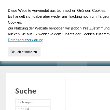
Diese Website verwendet aus technischen Gründen Cookies.
Es handelt sich dabei aber weder um Tracking noch um Targeti
Gewerbedatenbank.o
Cookies.
Zur Nutzung der Website benötigen wir jedoch ihre Zustimmung
für Handwerk, Dienstleist
Klicken Sie auf Ok wenn Sie dem Einsatz der Cookies zustimm
Datenschutzerklärung
Ok, ich stimme zu.
START
SUCHE
VERZEICHNIS
AKTUELLE
Suche