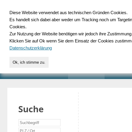
Diese Website verwendet aus technischen Gründen Cookies.
Es handelt sich dabei aber weder um Tracking noch um Targeti
Gewerbedatenbank.o
Cookies.
Zur Nutzung der Website benötigen wir jedoch ihre Zustimmung
für Handwerk, Dienstleist
Klicken Sie auf Ok wenn Sie dem Einsatz der Cookies zustimm
Datenschutzerklärung
Ok, ich stimme zu.
START
SUCHE
VERZEICHNIS
AKTUELLE
Suche