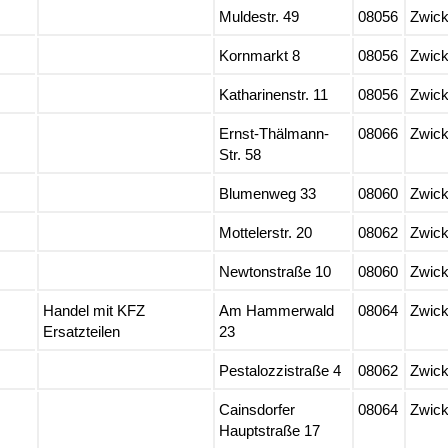
Muldestr. 49
08056
Zwic
Kornmarkt 8
08056
Zwic
Katharinenstr. 11
08056
Zwic
Ernst-Thälmann-
08066
Zwic
Str. 58
Blumenweg 33
08060
Zwic
Mottelerstr. 20
08062
Zwic
Newtonstraße 10
08060
Zwic
Handel mit KFZ
Am Hammerwald
08064
Zwic
Ersatzteilen
23
Pestalozzistraße 4
08062
Zwic
Cainsdorfer
08064
Zwic
Hauptstraße 17