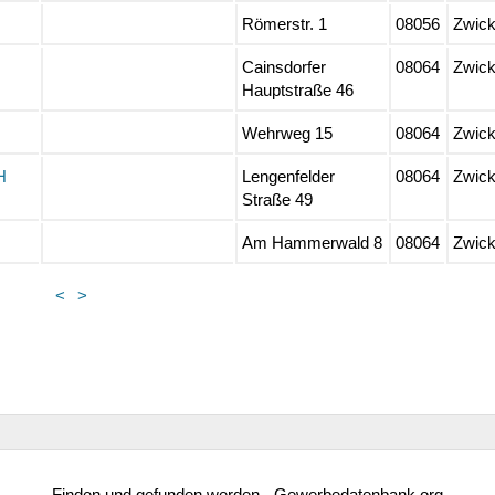
Römerstr. 1
08056
Zwic
Cainsdorfer
08064
Zwic
Hauptstraße 46
Wehrweg 15
08064
Zwic
H
Lengenfelder
08064
Zwic
Straße 49
Am Hammerwald 8
08064
Zwic
<
>
Finden und gefunden werden - Gewerbedatenbank.org