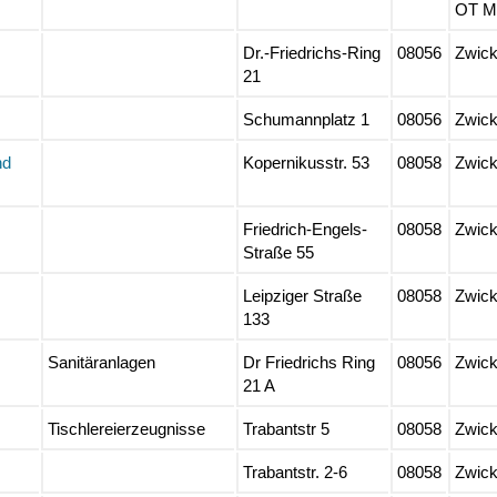
OT M
Dr.-Friedrichs-Ring
08056
Zwic
21
Schumannplatz 1
08056
Zwic
nd
Kopernikusstr. 53
08058
Zwic
Friedrich-Engels-
08058
Zwic
Straße 55
Leipziger Straße
08058
Zwic
133
Sanitäranlagen
Dr Friedrichs Ring
08056
Zwic
21 A
Tischlereierzeugnisse
Trabantstr 5
08058
Zwic
Trabantstr. 2-6
08058
Zwic