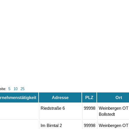
eite:
5
10
25
rnehmenstätigkeit
Adresse
PLZ
Ort
Riedstraße 6
99998
Weinbergen OT
Bollstedt
Im Birntal 2
99998
Weinbergen OT