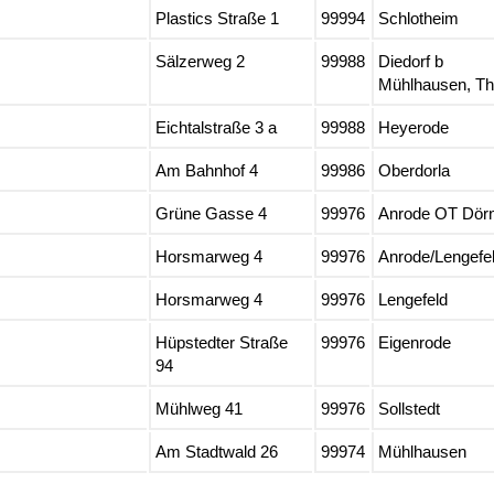
Plastics Straße 1
99994
Schlotheim
Sälzerweg 2
99988
Diedorf b
Mühlhausen, Th
Eichtalstraße 3 a
99988
Heyerode
Am Bahnhof 4
99986
Oberdorla
Grüne Gasse 4
99976
Anrode OT Dör
Horsmarweg 4
99976
Anrode/Lengefe
Horsmarweg 4
99976
Lengefeld
Hüpstedter Straße
99976
Eigenrode
94
Mühlweg 41
99976
Sollstedt
Am Stadtwald 26
99974
Mühlhausen