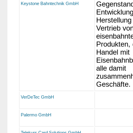
Gegenstand
Keystone Bahntechnik GmbH
Entwicklung
Herstellung
Vertrieb vo
eisenbahnt
Produkten, 
Handel mit
Eisenbahnb
alle damit
zusammenh
Geschäfte.
VerDeTec GmbH
Palermo GmbH
Telekurs Card Solutions GmbH