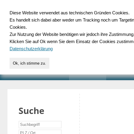
Diese Website verwendet aus technischen Gründen Cookies.
Es handelt sich dabei aber weder um Tracking noch um Targeti
Gewerbedatenbank.o
Cookies.
Zur Nutzung der Website benötigen wir jedoch ihre Zustimmung
für Handwerk, Dienstleist
Klicken Sie auf Ok wenn Sie dem Einsatz der Cookies zustimm
Datenschutzerklärung
Ok, ich stimme zu.
START
SUCHE
VERZEICHNIS
AKTUELLE
Suche