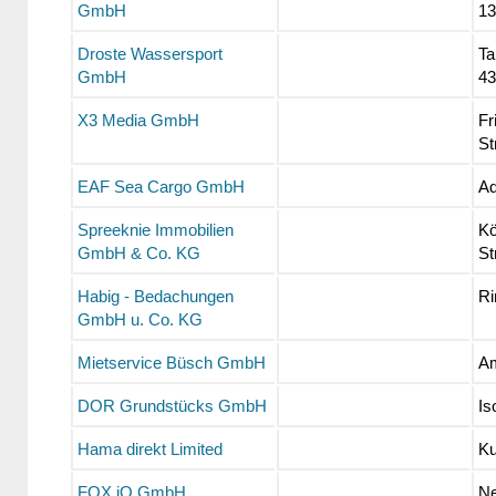
GmbH
13
Droste Wassersport
Ta
GmbH
43
X3 Media GmbH
Fr
St
EAF Sea Cargo GmbH
Ad
Spreeknie Immobilien
Kö
GmbH & Co. KG
St
Habig - Bedachungen
Ri
GmbH u. Co. KG
Mietservice Büsch GmbH
Am
DOR Grundstücks GmbH
Is
Hama direkt Limited
Ku
FOX iQ GmbH
Ne