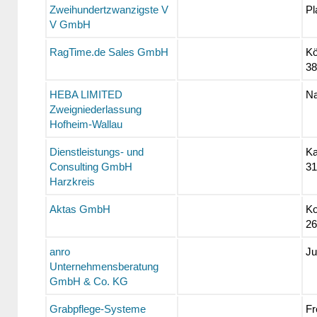
Zweihundertzwanzigste V
Pl
V GmbH
RagTime.de Sales GmbH
Kö
38
HEBA LIMITED
Na
Zweigniederlassung
Hofheim-Wallau
Dienstleistungs- und
Ka
Consulting GmbH
31
Harzkreis
Aktas GmbH
Ko
26
anro
Ju
Unternehmensberatung
GmbH & Co. KG
Grabpflege-Systeme
Fr