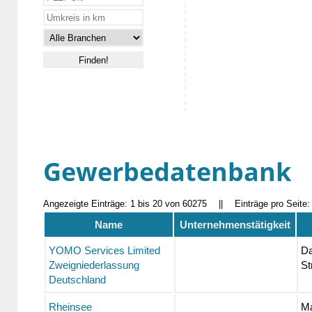
Gewerbedatenbank
Angezeigte Einträge: 1 bis 20 von 60275
||
Einträge pro Seite
Name
Unternehmenstätigkeit
YOMO Services Limited
Da
Zweigniederlassung
St
Deutschland
Rheinsee
Ma