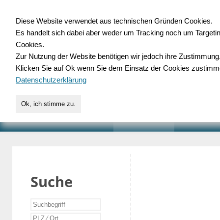
Diese Website verwendet aus technischen Gründen Cookies.
Es handelt sich dabei aber weder um Tracking noch um Targeti
Gewerbedatenbank.o
Cookies.
Zur Nutzung der Website benötigen wir jedoch ihre Zustimmung
für Handwerk, Dienstleist
Klicken Sie auf Ok wenn Sie dem Einsatz der Cookies zustimm
Datenschutzerklärung
Ok, ich stimme zu.
START
SUCHE
VERZEICHNIS
AKTUELLE
Suche