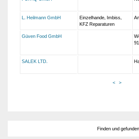
L. Heilmann GmbH
Einzelhande, Imbiss,
Am
KFZ Reparaturen
Güven Food GmbH
We
91
SALEK LTD.
Ha
<
>
Finden und gefunde