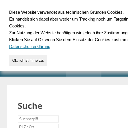
Diese Website verwendet aus technischen Gründen Cookies.
Es handelt sich dabei aber weder um Tracking noch um Targeti
Gewerbedatenbank.o
Cookies.
Zur Nutzung der Website benötigen wir jedoch ihre Zustimmung
für Handwerk, Dienstleist
Klicken Sie auf Ok wenn Sie dem Einsatz der Cookies zustimm
Datenschutzerklärung
Ok, ich stimme zu.
START
SUCHE
VERZEICHNIS
AKTUELLE
Suche