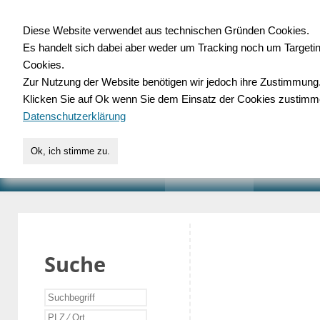
Diese Website verwendet aus technischen Gründen Cookies.
Es handelt sich dabei aber weder um Tracking noch um Targeti
Gewerbedatenbank.o
Cookies.
Zur Nutzung der Website benötigen wir jedoch ihre Zustimmung
für Handwerk, Dienstleist
Klicken Sie auf Ok wenn Sie dem Einsatz der Cookies zustimm
Datenschutzerklärung
Ok, ich stimme zu.
START
SUCHE
VERZEICHNIS
AKTUELLE
Suche