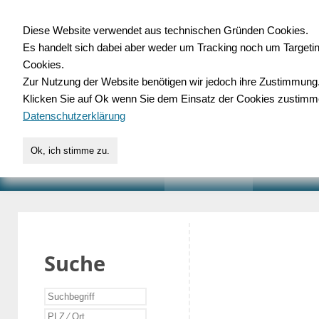
Diese Website verwendet aus technischen Gründen Cookies.
Es handelt sich dabei aber weder um Tracking noch um Targeti
Gewerbedatenbank.o
Cookies.
Zur Nutzung der Website benötigen wir jedoch ihre Zustimmung
für Handwerk, Dienstleist
Klicken Sie auf Ok wenn Sie dem Einsatz der Cookies zustimm
Datenschutzerklärung
Ok, ich stimme zu.
START
SUCHE
VERZEICHNIS
AKTUELLE
Suche