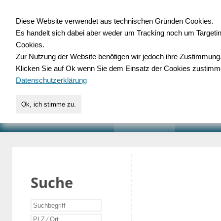
Diese Website verwendet aus technischen Gründen Cookies.
Es handelt sich dabei aber weder um Tracking noch um Targeti
Gewerbedatenbank.o
Cookies.
Zur Nutzung der Website benötigen wir jedoch ihre Zustimmung
für Handwerk, Dienstleist
Klicken Sie auf Ok wenn Sie dem Einsatz der Cookies zustimm
Datenschutzerklärung
Ok, ich stimme zu.
START
SUCHE
VERZEICHNIS
AKTUELLE
Suche