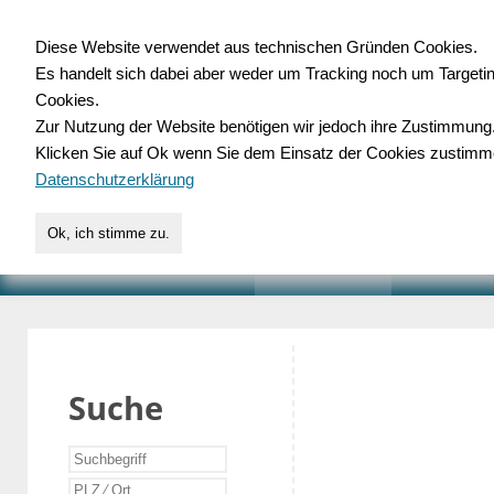
Diese Website verwendet aus technischen Gründen Cookies.
Es handelt sich dabei aber weder um Tracking noch um Targeti
Gewerbedatenbank.o
Cookies.
Zur Nutzung der Website benötigen wir jedoch ihre Zustimmung
für Handwerk, Dienstleist
Klicken Sie auf Ok wenn Sie dem Einsatz der Cookies zustimm
Datenschutzerklärung
Ok, ich stimme zu.
START
SUCHE
VERZEICHNIS
AKTUELLE
Suche