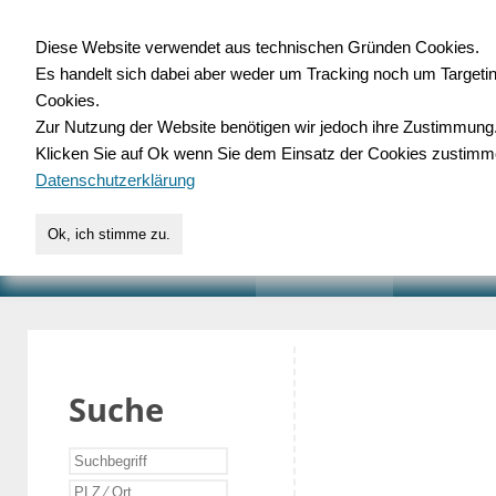
Diese Website verwendet aus technischen Gründen Cookies.
Es handelt sich dabei aber weder um Tracking noch um Targeti
Gewerbedatenbank.o
Cookies.
Zur Nutzung der Website benötigen wir jedoch ihre Zustimmung
für Handwerk, Dienstleist
Klicken Sie auf Ok wenn Sie dem Einsatz der Cookies zustimm
Datenschutzerklärung
Ok, ich stimme zu.
START
SUCHE
VERZEICHNIS
AKTUELLE
Suche