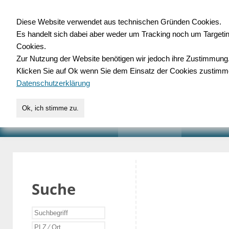
Diese Website verwendet aus technischen Gründen Cookies.
Es handelt sich dabei aber weder um Tracking noch um Targeti
Gewerbedatenbank.o
Cookies.
Zur Nutzung der Website benötigen wir jedoch ihre Zustimmung
für Handwerk, Dienstleist
Klicken Sie auf Ok wenn Sie dem Einsatz der Cookies zustimm
Datenschutzerklärung
Ok, ich stimme zu.
START
SUCHE
VERZEICHNIS
AKTUELLE
Suche