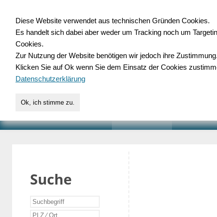
Diese Website verwendet aus technischen Gründen Cookies.
Es handelt sich dabei aber weder um Tracking noch um Targeti
Gewerbedatenbank.o
Cookies.
Zur Nutzung der Website benötigen wir jedoch ihre Zustimmung
für Handwerk, Dienstleist
Klicken Sie auf Ok wenn Sie dem Einsatz der Cookies zustimm
Datenschutzerklärung
Ok, ich stimme zu.
START
SUCHE
VERZEICHNIS
AKTUELLE
Suche