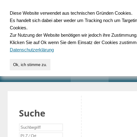
Diese Website verwendet aus technischen Gründen Cookies.
Es handelt sich dabei aber weder um Tracking noch um Targeti
Gewerbedatenbank.o
Cookies.
Zur Nutzung der Website benötigen wir jedoch ihre Zustimmung
für Handwerk, Dienstleist
Klicken Sie auf Ok wenn Sie dem Einsatz der Cookies zustimm
Datenschutzerklärung
Ok, ich stimme zu.
START
SUCHE
VERZEICHNIS
AKTUELLE
Suche