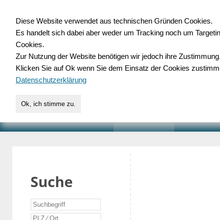
Diese Website verwendet aus technischen Gründen Cookies.
Es handelt sich dabei aber weder um Tracking noch um Targeti
Gewerbedatenbank.o
Cookies.
Zur Nutzung der Website benötigen wir jedoch ihre Zustimmung
für Handwerk, Dienstleist
Klicken Sie auf Ok wenn Sie dem Einsatz der Cookies zustimm
Datenschutzerklärung
Ok, ich stimme zu.
START
SUCHE
VERZEICHNIS
AKTUELLE
Suche