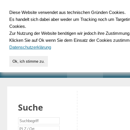
Diese Website verwendet aus technischen Gründen Cookies.
Es handelt sich dabei aber weder um Tracking noch um Targeti
Gewerbedatenbank.o
Cookies.
Zur Nutzung der Website benötigen wir jedoch ihre Zustimmung
für Handwerk, Dienstleist
Klicken Sie auf Ok wenn Sie dem Einsatz der Cookies zustimm
Datenschutzerklärung
Ok, ich stimme zu.
START
SUCHE
VERZEICHNIS
AKTUELLE
Suche