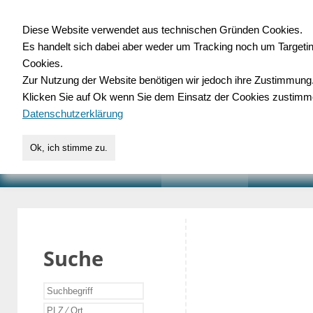
Diese Website verwendet aus technischen Gründen Cookies.
Es handelt sich dabei aber weder um Tracking noch um Targeti
Gewerbedatenbank.o
Cookies.
Zur Nutzung der Website benötigen wir jedoch ihre Zustimmung
für Handwerk, Dienstleist
Klicken Sie auf Ok wenn Sie dem Einsatz der Cookies zustimm
Datenschutzerklärung
Ok, ich stimme zu.
START
SUCHE
VERZEICHNIS
AKTUELLE
Suche