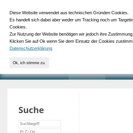
Diese Website verwendet aus technischen Gründen Cookies.
Es handelt sich dabei aber weder um Tracking noch um Targeti
Gewerbedatenbank.o
Cookies.
Zur Nutzung der Website benötigen wir jedoch ihre Zustimmung
für Handwerk, Dienstleist
Klicken Sie auf Ok wenn Sie dem Einsatz der Cookies zustimm
Datenschutzerklärung
Ok, ich stimme zu.
START
SUCHE
VERZEICHNIS
AKTUELLE
Suche