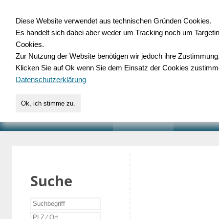
Diese Website verwendet aus technischen Gründen Cookies.
Es handelt sich dabei aber weder um Tracking noch um Targeti
Gewerbedatenbank.o
Cookies.
Zur Nutzung der Website benötigen wir jedoch ihre Zustimmung
für Handwerk, Dienstleist
Klicken Sie auf Ok wenn Sie dem Einsatz der Cookies zustimm
Datenschutzerklärung
Ok, ich stimme zu.
START
SUCHE
VERZEICHNIS
AKTUELLE
Suche