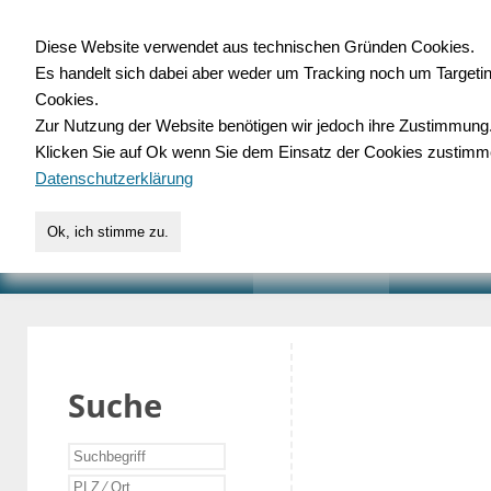
Diese Website verwendet aus technischen Gründen Cookies.
Es handelt sich dabei aber weder um Tracking noch um Targeti
Gewerbedatenbank.o
Cookies.
Zur Nutzung der Website benötigen wir jedoch ihre Zustimmung
für Handwerk, Dienstleist
Klicken Sie auf Ok wenn Sie dem Einsatz der Cookies zustimm
Datenschutzerklärung
Ok, ich stimme zu.
START
SUCHE
VERZEICHNIS
AKTUELLE
Suche