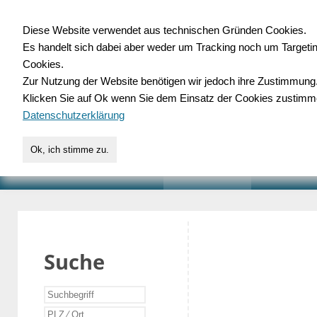
Diese Website verwendet aus technischen Gründen Cookies.
Es handelt sich dabei aber weder um Tracking noch um Targeti
Gewerbedatenbank.o
Cookies.
Zur Nutzung der Website benötigen wir jedoch ihre Zustimmung
für Handwerk, Dienstleist
Klicken Sie auf Ok wenn Sie dem Einsatz der Cookies zustimm
Datenschutzerklärung
Ok, ich stimme zu.
START
SUCHE
VERZEICHNIS
AKTUELLE
Suche