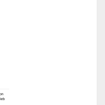
on
ieb